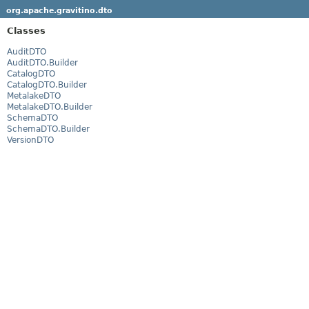
org.apache.gravitino.dto
Classes
AuditDTO
AuditDTO.Builder
CatalogDTO
CatalogDTO.Builder
MetalakeDTO
MetalakeDTO.Builder
SchemaDTO
SchemaDTO.Builder
VersionDTO